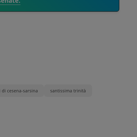
senate.
i di cesena-sarsina
santissima trinità