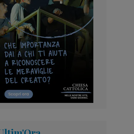
Ultim'Ora