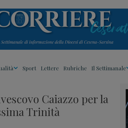
ualità
Sport
Lettere
Rubriche
Il Settimanale
Apri
Menu
ivescovo Caiazzo per la
ssima Trinità