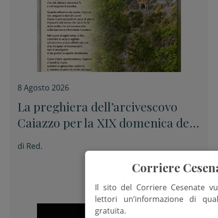
8 Agosto 2026
La preghiera dell’arcivescovo
Caiazzo per la XIX domenica del
Tempo ordinario
di
Red.
Corriere Cesen
Il sito del Corriere Cesenate vu
lettori un’informazione di qua
gratuita.