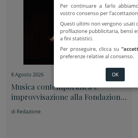
Per continuare a farlo abbiam
vostro consenso per l’accettazion
Questi ultimi non vengono usati 
profilazione pubblicitaria, bensì
a fini statistici.
Per proseguire, clicca su
“accet
preferenze relative al consenso.
OK
8 Agosto 2026
Musica contemporanea e
improvvisazione alla Fondazione
Tito Balestra di Longiano
di
Redazione