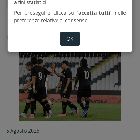
a fini statistici.
Sala di Cesenatico
Per proseguire, clicca su
“accetta tutti”
nelle
preferenze relative al consenso.
CESENA
OK
6 Agosto 2026