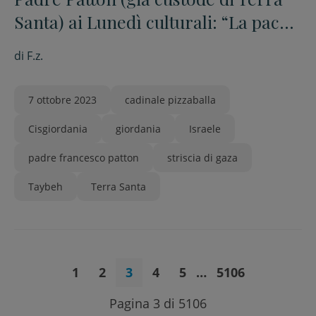
Santa) ai Lunedì culturali: “La pace è
un prodotto artigianale. Si
di
F.z.
costruisce pezzo per pezzo”
7 ottobre 2023
cadinale pizzaballa
Cisgiordania
giordania
Israele
padre francesco patton
striscia di gaza
Taybeh
Terra Santa
1
2
3
4
5
…
5106
Pagina 3 di 5106