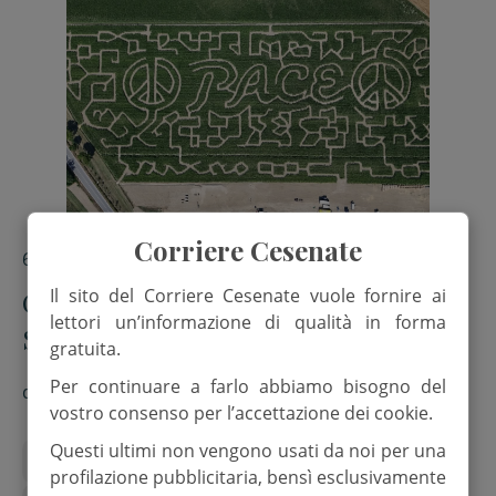
Corriere Cesenate
6 Agosto 2026
Cesenatico. Il labirinto del Podere
Il sito del Corriere Cesenate vuole fornire ai
lettori un’informazione di qualità in forma
Salmastro parla di pace
gratuita.
Per continuare a farlo abbiamo bisogno del
di
Red.
vostro consenso per l’accettazione dei cookie.
Questi ultimi non vengono usati da noi per una
Labirinto del mais
podere salmastro
profilazione pubblicitaria, bensì esclusivamente