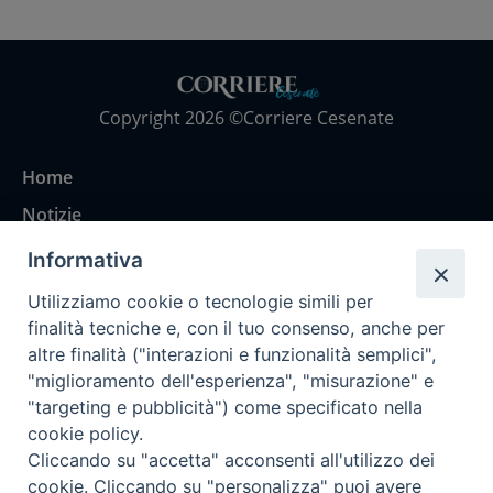
Copyright 2026 ©Corriere Cesenate
Home
Notizie
Rubriche
Informativa
Chi siamo
Utilizziamo cookie o tecnologie simili per
Come abbonarsi
finalità tecniche e, con il tuo consenso, anche per
altre finalità ("interazioni e funzionalità semplici",
Contatti
"miglioramento dell'esperienza", "misurazione" e
"targeting e pubblicità") come specificato nella
cookie policy.
Cliccando su "accetta" acconsenti all'utilizzo dei
cookie. Cliccando su "personalizza" puoi avere