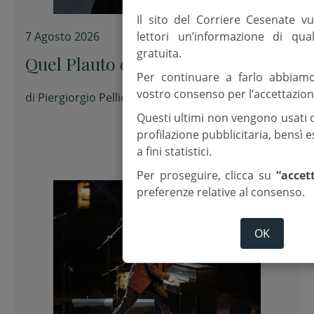
Il sito del Corriere Cesenate vu
lettori un’informazione di qua
7 Agosto 2026
gratuita.
Quel Plauto di Francesco Guccini
Per continuare a farlo abbiam
vostro consenso per l’accettazion
di
Piergiorgio Pellicioni
Questi ultimi non vengono usati 
profilazione pubblicitaria, bensì
a fini statistici.
Per proseguire, clicca su
“accet
preferenze relative al consenso.
OK