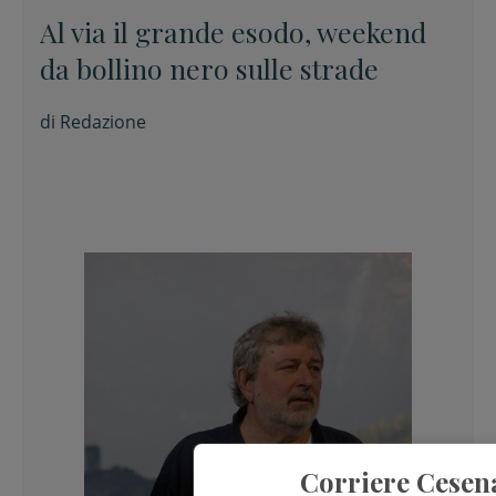
Al via il grande esodo, weekend
da bollino nero sulle strade
di
Redazione
Corriere Cesen