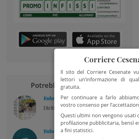
Corriere Cesen
Il sito del Corriere Cesenate vu
lettori un’informazione di qua
Potrebbero interessarti
gratuita.
Per continuare a farlo abbiam
Rubrica: Editoriale
vostro consenso per l’accettazion
Diritto alla cura
Questi ultimi non vengono usati 
profilazione pubblicitaria, bensì
a fini statistici.
Rubrica: Commento al Vangelo