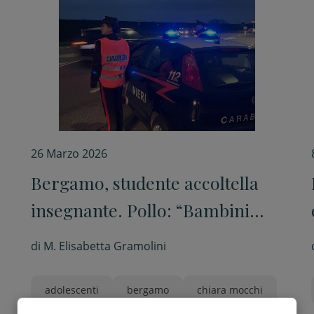
26 Marzo 2026
Bergamo, studente accoltella
insegnante. Pollo: “Bambini
adulti in miniatura, l’infanzia è
di
M. Elisabetta Gramolini
scomparsa”
adolescenti
bergamo
chiara mocchi