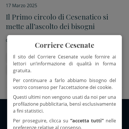
17 Marzo 2025
Il Primo circolo di Cesenatico si
mette all’ascolto dei bisogni
di
Red.
Corriere Cesenate
Il sito del Corriere Cesenate vuole fornire ai
adolescenti
ascolto
disagio psicologico
lettori un’informazione di qualità in forma
Primo Circolo didattico Cesenatico
gratuita.
Per continuare a farlo abbiamo bisogno del
vostro consenso per l’accettazione dei cookie.
Questi ultimi non vengono usati da noi per una
profilazione pubblicitaria, bensì esclusivamente
a fini statistici.
Copyright 2026 ©Corriere Cesenate
Per proseguire, clicca su
“accetta tutti”
nelle
preferenze relative al consenso.