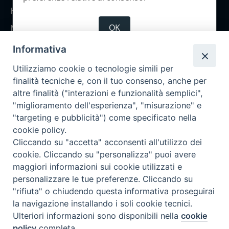
Home
OK
Notizie
Rubriche
Informativa
Chi siamo
Utilizziamo cookie o tecnologie simili per
Come abbonarsi
finalità tecniche e, con il tuo consenso, anche per
altre finalità ("interazioni e funzionalità semplici",
Contatti
"miglioramento dell'esperienza", "misurazione" e
"targeting e pubblicità") come specificato nella
cookie policy.
Cliccando su "accetta" acconsenti all'utilizzo dei
cookie. Cliccando su "personalizza" puoi avere
maggiori informazioni sui cookie utilizzati e
personalizzare le tue preferenze. Cliccando su
"rifiuta" o chiudendo questa informativa proseguirai
la navigazione installando i soli cookie tecnici.
Ulteriori informazioni sono disponibili nella
cookie
policy
completa.