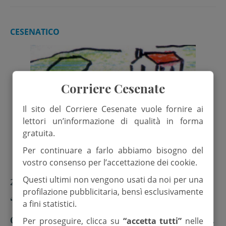
CESENATICO
Corriere Cesenate
Il sito del Corriere Cesenate vuole fornire ai
lettori un’informazione di qualità in forma
gratuita.
Per continuare a farlo abbiamo bisogno del
vostro consenso per l’accettazione dei cookie.
Questi ultimi non vengono usati da noi per una
2 Marzo 2026
profilazione pubblicitaria, bensì esclusivamente
“Con un libro… mi libro”: il piacere
a fini statistici.
della lettura protagonista al Primo
Per proseguire, clicca su
“accetta tutti”
nelle