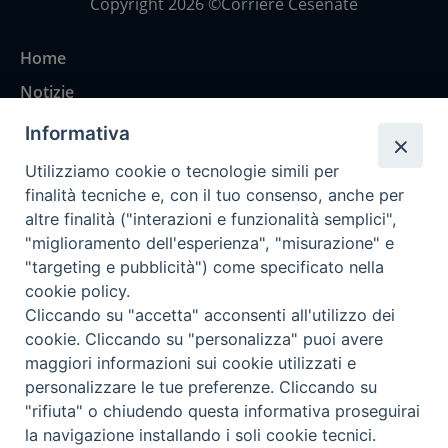
Copyright 2026 ©Corriere Cesenate
Home
Notizie
Rubriche
Informativa
Chi siamo
Utilizziamo cookie o tecnologie simili per
Come abbonarsi
finalità tecniche e, con il tuo consenso, anche per
altre finalità ("interazioni e funzionalità semplici",
Contatti
"miglioramento dell'esperienza", "misurazione" e
"targeting e pubblicità") come specificato nella
cookie policy.
Cliccando su "accetta" acconsenti all'utilizzo dei
cookie. Cliccando su "personalizza" puoi avere
maggiori informazioni sui cookie utilizzati e
personalizzare le tue preferenze. Cliccando su
"rifiuta" o chiudendo questa informativa proseguirai
la navigazione installando i soli cookie tecnici.