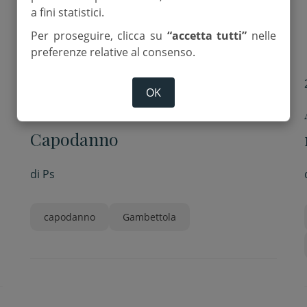
a fini statistici.
Per proseguire, clicca su
“accetta tutti”
nelle
preferenze relative al consenso.
28 Dicembre 2024
OK
A Gambettola niente botti di
Capodanno
di
Ps
capodanno
Gambettola