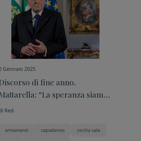
2 Gennaio 2025
Discorso di fine anno.
Mattarella: “La speranza siamo
noi, il nostro impegno, la nostra
di
Red.
libertà, le nostre scelte”
armamenti
capodanno
cecilia sala