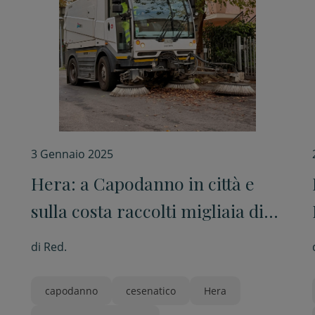
3 Gennaio 2025
Hera: a Capodanno in città e
sulla costa raccolti migliaia di
chili di rifiuti avviati a recupero
di
Red.
capodanno
cesenatico
Hera