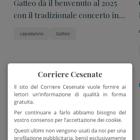
Gatteo dà il benvenuto al 2025
con il tradizionale concerto in
piazza Vesi
capodanno
Gatteo
Corriere Cesenate
RUBICONE
Il sito del Corriere Cesenate vuole fornire ai
lettori un’informazione di qualità in forma
gratuita.
Per continuare a farlo abbiamo bisogno del
vostro consenso per l’accettazione dei cookie.
Questi ultimi non vengono usati da noi per una
profilazione pubblicitaria, bensì esclusivamente