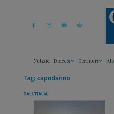
Skip
to
content
Notizie
Diocesi
Territori
Att
Apri
Apri
Menu
Menu
Tag:
capodanno
DALL'ITALIA