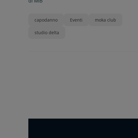
di
MiB
capodanno
Eventi
moka club
studio delta