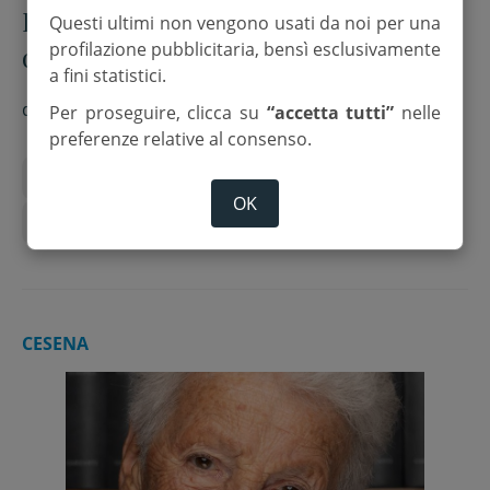
Longiano. Messa di anniversario a
Questi ultimi non vengono usati da noi per una
profilazione pubblicitaria, bensì esclusivamente
quattro anni dalla perdita del
a fini statistici.
professore Terzo Spada
di
Red.
Per proseguire, clicca su
“accetta tutti”
nelle
preferenze relative al consenso.
Anniversario
Corriere Cesenate
Longiano
OK
Terzo Spada
CESENA