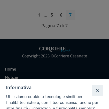
1
…
5
6
7
Pagina 7 di 7
Copyright 2026 ©Corriere Cesenate
Home
Notizie
Rubriche
Informativa
Chi siamo
Utilizziamo cookie o tecnologie simili per
Come abbonarsi
finalità tecniche e, con il tuo consenso, anche per
altre finalità ("interazioni e funzionalità semplici",