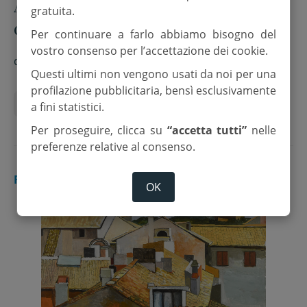
Art Bonus, da Ondaplast un
gratuita.
contributo per la Torre civica di
Per continuare a farlo abbiamo bisogno del
Longiano
vostro consenso per l’accettazione dei cookie.
di
Redazione
Questi ultimi non vengono usati da noi per una
profilazione pubblicitaria, bensì esclusivamente
Art Bonus
Longiano
Ondaplast
a fini statistici.
Per proseguire, clicca su
“accetta tutti”
nelle
preferenze relative al consenso.
RUBICONE
OK