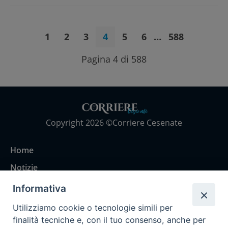
1
2
3
4
5
6
…
588
Pagina 4 di 588
Copyright 2026 ©Corriere Cesenate
Home
Notizie
Rubriche
Informativa
Chi siamo
Utilizziamo cookie o tecnologie simili per
Come abbonarsi
finalità tecniche e, con il tuo consenso, anche per