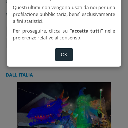
Questi ultimi non vengono usati da noi per una
di
Redazione
profilazione pubblicitaria, bensì esclusivamente
a fini statistici.
Per proseguire, clicca su
“accetta tutti”
nelle
Bagnolo
Eventi
Letteratura
preferenze relative al consenso.
Sogliano al Rubicone
Urgon
OK
DALL'ITALIA