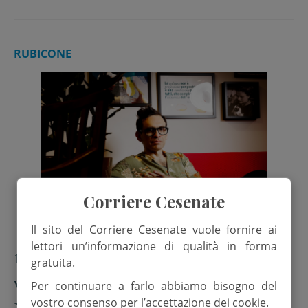
RUBICONE
Corriere Cesenate
Il sito del Corriere Cesenate vuole fornire ai
lettori un’informazione di qualità in forma
18 Luglio 2026
gratuita.
Venticinque secoli di letteratura con
Per continuare a farlo abbiamo bisogno del
vostro consenso per l’accettazione dei cookie.
Nicola Lagioia