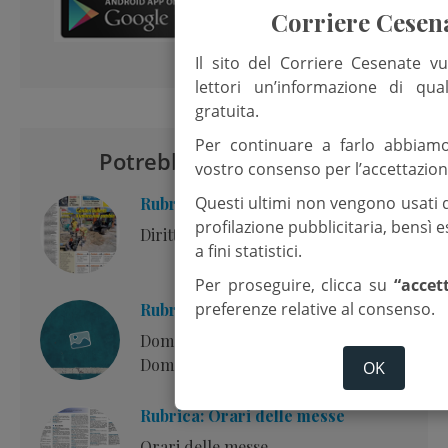
Corriere Cesen
Il sito del Corriere Cesenate vu
lettori un’informazione di qua
gratuita.
Per continuare a farlo abbiam
Potrebbero interessarti
vostro consenso per l’accettazion
Questi ultimi non vengono usati 
Rubrica: Editoriale
profilazione pubblicitaria, bensì
Diritto alla cura
a fini statistici.
Per proseguire, clicca su
“accet
preferenze relative al consenso.
Rubrica: Commento al Vangelo
Domenica 2 agosto – 18esima
Domenica Tempo ordinario – Anno A
OK
Rubrica: Orari delle messe
Orari delle messe