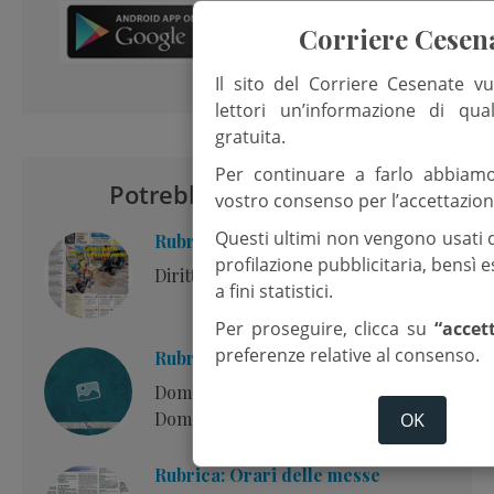
Corriere Cesen
Il sito del Corriere Cesenate vu
lettori un’informazione di qua
gratuita.
Per continuare a farlo abbiam
Potrebbero interessarti
vostro consenso per l’accettazion
Questi ultimi non vengono usati 
Rubrica: Editoriale
profilazione pubblicitaria, bensì
Diritto alla cura
a fini statistici.
Per proseguire, clicca su
“accet
preferenze relative al consenso.
Rubrica: Commento al Vangelo
Domenica 2 agosto – 18esima
Domenica Tempo ordinario – Anno A
OK
Rubrica: Orari delle messe