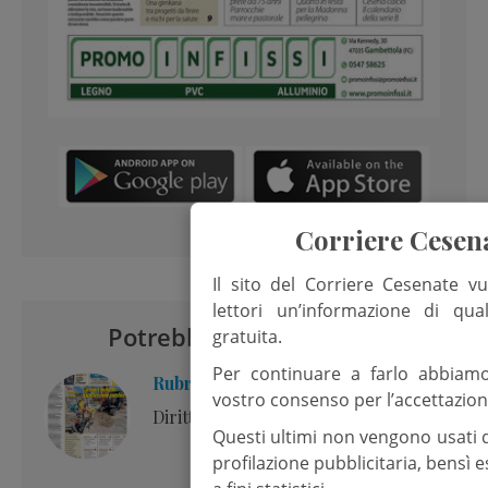
Corriere Cesen
Il sito del Corriere Cesenate vu
lettori un’informazione di qua
Potrebbero interessarti
gratuita.
Per continuare a farlo abbiam
Rubrica: Editoriale
vostro consenso per l’accettazion
Diritto alla cura
Questi ultimi non vengono usati 
profilazione pubblicitaria, bensì