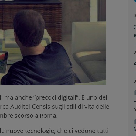
0
0
0
li, ma anche “precoci digitali”. È uno dei
a Auditel-Censis sugli stili di vita delle
0
tembre scorso a Roma.
lle nuove tecnologie, che ci vedono tutti