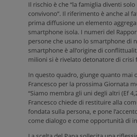
Il rischio è che “la famiglia diventi s
convivono”. Il riferimento è anche al fa
prima diffusione un elemento aggregant
smartphone isola. I numeri del Rapport
persone che usano lo smartphone di nott
smartphone è all’origine di conflittuali
milioni si è rivelato detonatore di crisi 
In questo quadro, giunge quanto mai o
Francesco per la prossima Giornata mo
“Siamo membra gli uni degli altri (Ef 4
Francesco chiede di restituire alla co
fondata sulla persona, e pone l’accento
come dialogo e come opportunità di inc
La scelta del Papa sollecita una riflessi