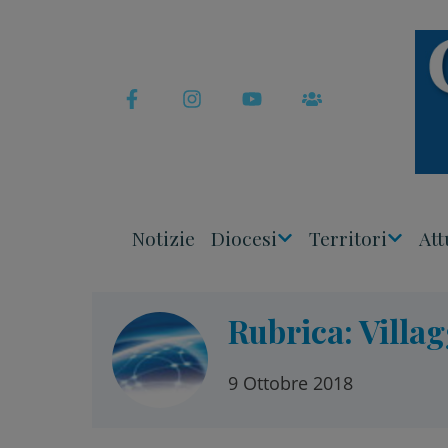
Skip
to
content
Notizie
Diocesi
Territori
Att
Apri
Apri
Menu
Menu
Rubrica: Villag
9 Ottobre 2018