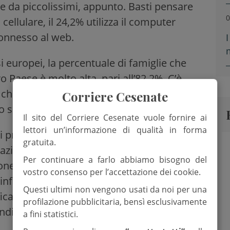
e da piccolissimi, appunto. Basti pensare
0
l cellulare, il 24,2% utilizza il computer
 connesso al web.
 europei, la percentuale di famiglie che
 Paese è molto alta, pari all’82,2%. C’è
 che penalizza il Sud, e una diversificazione
Corriere Cesenate
llo socioeconomico.
Il sito del Corriere Cesenate vuole fornire ai
lettori un’informazione di qualità in forma
 prova tangibile degli effetti sociali dei
gratuita.
azioni familiari. È questa una delle criticità
Per continuare a farlo abbiamo bisogno del
ione del Rapporto da parte di Giuseppe De
vostro consenso per l’accettazione dei cookie.
infatti, la tecnologia “aumenta la crisi della
Questi ultimi non vengono usati da noi per una
icato lo studioso – “è la rottura delle
profilazione pubblicitaria, bensì esclusivamente
ndividualizzazione”.
a fini statistici.