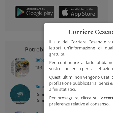
Corriere Cesen
Il sito del Corriere Cesenate vu
lettori un’informazione di qua
Potrebbero interessarti
gratuita.
Rubrica: Editoriale
Per continuare a farlo abbiam
Diritto alla cura
vostro consenso per l’accettazion
Questi ultimi non vengono usati 
profilazione pubblicitaria, bensì
Rubrica: Commento al Vangelo
a fini statistici.
Domenica 2 agosto – 18esima
Per proseguire, clicca su
“accet
Domenica Tempo ordinario – Anno A
preferenze relative al consenso.