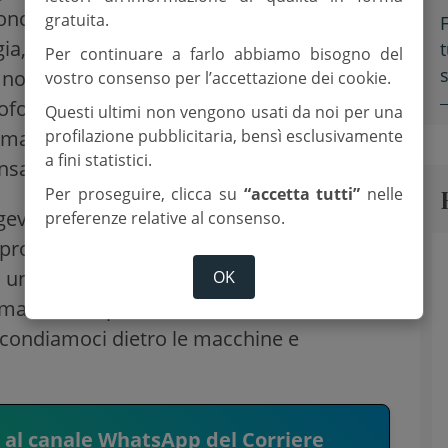
oncentrarsi sull’aggettivo, è in realtà il
gratuita.
F
ggia, comprese le favolose promesse
Per continuare a farlo abbiamo bisogno del
se non è autentico umanesimo. Come
vostro consenso per l’accettazione dei cookie.
osofo Luciano Floridi, non ci devono
Questi ultimi non vengono usati da noi per una
profilazione pubblicitaria, bensì esclusivamente
 ma quelli delle persone che le
a fini statistici.
nsabilità sono tutte umane.
Per proseguire, clicca su
“accetta tutti”
nelle
geva il professore di Oxford. “Se la
preferenze relative al consenso.
n problema, anzi è una cosa bellissima. La
una visione di dove stai andando”. Il
OK
ma l’idea di persona e di società con cui la
condiamoci dietro le macchine e
i al canale WhatsApp del Corriere