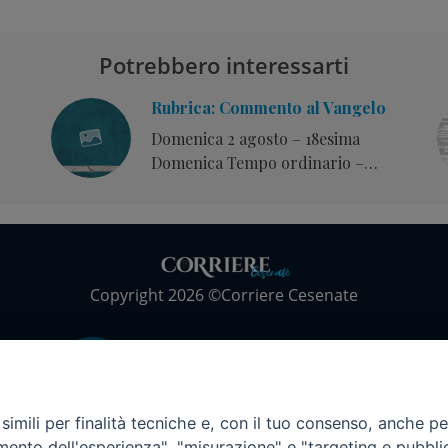
Potrebbero interessarti
Rubrica: Commento al Vangelo
Domenica 2 agosto – 18esima
Domenica Tempo ordinario –
Anno A
Copyright 2026 ©Corriere Cesenate
imili per finalità tecniche e, con il tuo consenso, anche per 
amento dell'esperienza", "misurazione" e "targeting e pubbli