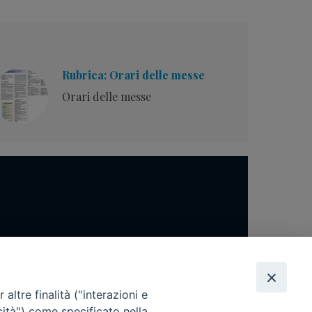
Rubrica: Orari delle messe
Orari delle messe
altre finalità ("interazioni e
cità") come specificato nella