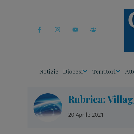
Skip
to
content
Notizie
Diocesi
Territori
Att
Apri
Apri
Menu
Menu
Rubrica: Villag
20 Aprile 2021