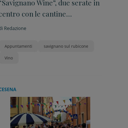
“Savignano Wine”, due serate in
centro con le cantine
romagnole
di
Redazione
Appuntamenti
savignano sul rubicone
Vino
CESENA