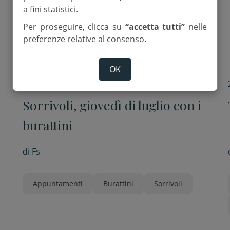
a fini statistici.
Per proseguire, clicca su
“accetta tutti”
nelle
preferenze relative al consenso.
OK
2 Luglio 2026
Sorrivoli, giovedì di luglio con i
burattini
di
Fs
Appuntamenti
Burattini
Sorrivoli