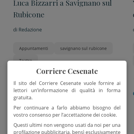
Luca Bizzarri a Savignano sul
Rubicone
di
Redazione
Appuntamenti
savignano sul rubicone
Teatro
Corriere Cesenate
Il sito del Corriere Cesenate vuole fornire ai
lettori un’informazione di qualità in forma
RUBICONE
gratuita.
Per continuare a farlo abbiamo bisogno del
vostro consenso per l’accettazione dei cookie.
Questi ultimi non vengono usati da noi per una
profilazione pubblicitaria, bensì esclusivamente