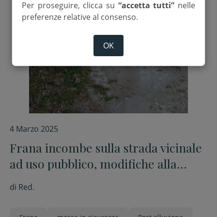
Per proseguire, clicca su
“accetta tutti”
nelle
preferenze relative al consenso.
OK
4 Marzo 2025
Frana incombe sulla strada vicinale
ad uso pubblico, modifiche alla
circolazione e messa in sicurezza
di
Red.
del tratto di via Rovereto