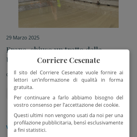
29 Marzo 2025
Frana, chiuso un tratto della
Umbro-Casentinese
Corriere Cesenate
Il sito del Corriere Cesenate vuole fornire ai
di
Redazione
lettori un’informazione di qualità in forma
gratuita.
Anas
Frane
Sarsina
viabilità
Per continuare a farlo abbiamo bisogno del
vostro consenso per l’accettazione dei cookie.
Questi ultimi non vengono usati da noi per una
profilazione pubblicitaria, bensì esclusivamente
VALLE SAVIO
a fini statistici.