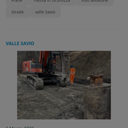
Frane
messa in sicurezza
Post alluvione
strade
valle Savio
VALLE SAVIO