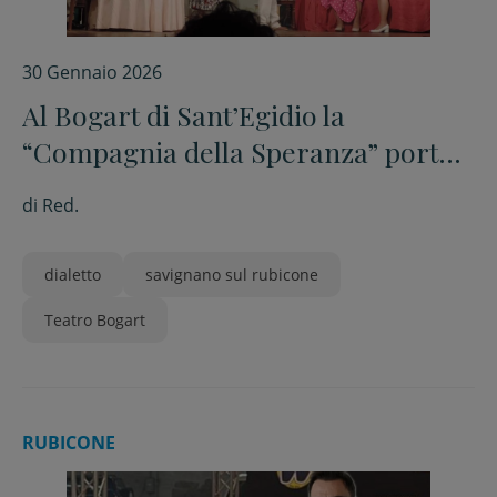
30 Gennaio 2026
Al Bogart di Sant’Egidio la
“Compagnia della Speranza” porta
in scena “Trì dè in te foran vecc”
di
Red.
dialetto
savignano sul rubicone
Teatro Bogart
RUBICONE