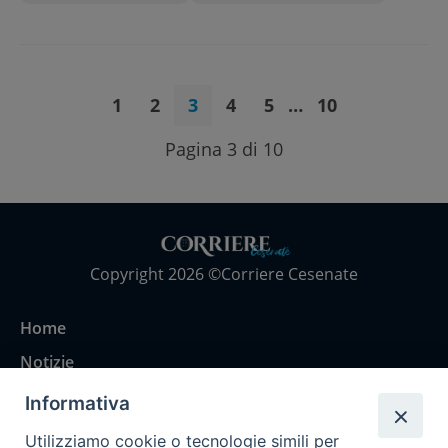
1
2
3
4
5
…
10
Pagina 3 di 10
Copyright 2026 ©Corriere Cesenate
Home
Notizie
Rubriche
Informativa
Chi siamo
Utilizziamo cookie o tecnologie simili per