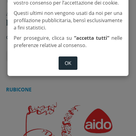
19 Febbraio 2026
vostro consenso per l’accettazione dei cookie.
A Savignano la presentazione del
Questi ultimi non vengono usati da noi per una
profilazione pubblicitaria, bensì esclusivamente
libro “Asia. Tutto l’amore che resta”
a fini statistici.
di
Redazione
Per proseguire, clicca su
“accetta tutti”
nelle
preferenze relative al consenso.
presentazione libro
savignano sul rubicone
OK
RUBICONE