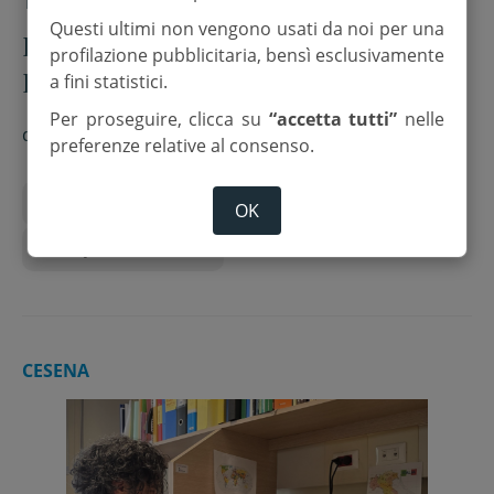
16 Maggio 2026
Questi ultimi non vengono usati da noi per una
Il geologo Fichera al Rotary club
profilazione pubblicitaria, bensì esclusivamente
Rubicone: “300 milioni di anni fa
a fini statistici.
Gambettola era in Namibia”
Per proseguire, clicca su
“accetta tutti”
nelle
di
Matteo Venturi
preferenze relative al consenso.
alluvione 2023
geologi
Roncofreddo
OK
Rotary club Rubicone
CESENA