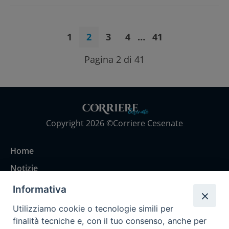
1
2
3
4
…
41
Pagina 2 di 41
Copyright 2026 ©Corriere Cesenate
Home
Notizie
Rubriche
Informativa
Chi siamo
Utilizziamo cookie o tecnologie simili per
Come abbonarsi
finalità tecniche e, con il tuo consenso, anche per